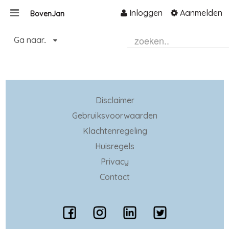
Inloggen
Aanmelden
BovenJan
Naar content
Ga naar..
Home
Zoeken
Disclaimer
Gebruiksvoorwaarden
Klachtenregeling
Huisregels
Privacy
Contact