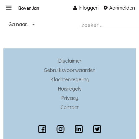
Inloggen
Aanmelden
BovenJan
Naar content
Ga naar..
Home
Zoeken
Disclaimer
Gebruiksvoorwaarden
Klachtenregeling
Huisregels
Privacy
Contact