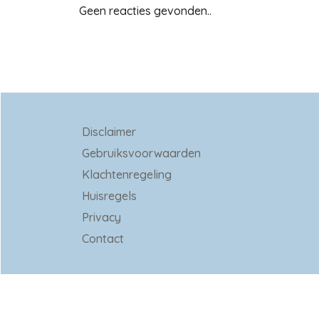
Geen reacties gevonden..
Disclaimer
Gebruiksvoorwaarden
Klachtenregeling
Huisregels
Privacy
Contact