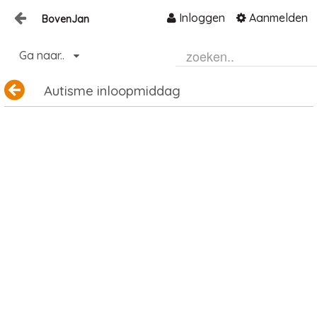
Inloggen
Aanmelden
BovenJan
Naar content
Ga naar..
Home
Zoeken
Autisme inloopmiddag