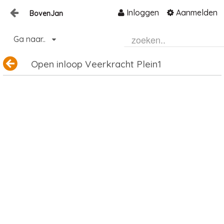
Inloggen
Aanmelden
BovenJan
Naar content
Ga naar..
Home
Zoeken
Open inloop Veerkracht Plein1